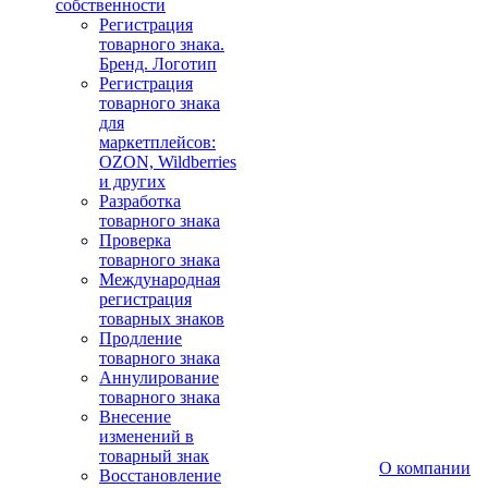
собственности
Регистрация
товарного знака.
Бренд. Логотип
Регистрация
товарного знака
для
маркетплейсов:
OZON, Wildberries
и других
Разработка
товарного знака
Проверка
товарного знака
Международная
регистрация
товарных знаков
Продление
товарного знака
Аннулирование
товарного знака
Внесение
изменений в
товарный знак
О компании
Восстановление