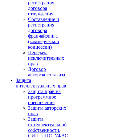
регистрация
договора
отчуждения
Составление и
регистрация
договора
франчайзинга
(коммерческой
концессии)
Передача
исключительных
прав
Договор
авторского заказа
Защита
интеллектуальных прав
Защита прав на
программное
обеспечение
Защита авторских
прав
Защита
интеллектуальной
собственности.
СИП. ППС. УФАС