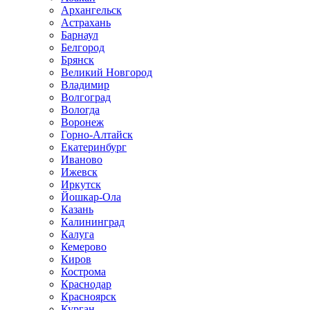
Архангельск
Астрахань
Барнаул
Белгород
Брянск
Великий Новгород
Владимир
Волгоград
Вологда
Воронеж
Горно-Алтайск
Екатеринбург
Иваново
Ижевск
Иркутск
Йошкар-Ола
Казань
Калининград
Калуга
Кемерово
Киров
Кострома
Краснодар
Красноярск
Курган