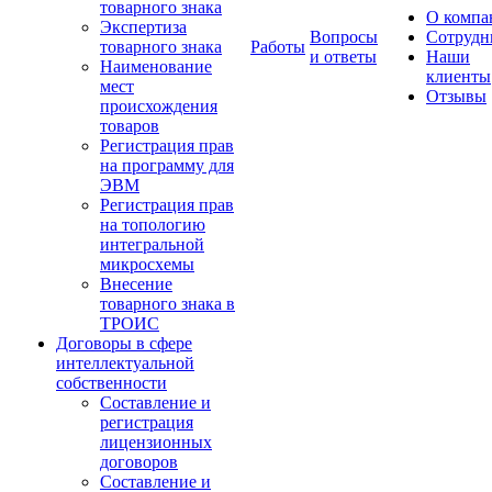
товарного знака
О компа
Экспертиза
Вопросы
Сотрудн
товарного знака
Работы
и ответы
Наши
Наименование
клиенты
мест
Отзывы
происхождения
товаров
Регистрация прав
на программу для
ЭВМ
Регистрация прав
на топологию
интегральной
микросхемы
Внесение
товарного знака в
ТРОИС
Договоры в сфере
интеллектуальной
собственности
Составление и
регистрация
лицензионных
договоров
Составление и