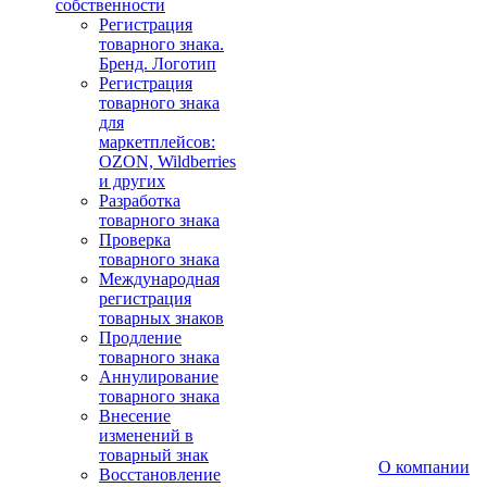
собственности
Регистрация
товарного знака.
Бренд. Логотип
Регистрация
товарного знака
для
маркетплейсов:
OZON, Wildberries
и других
Разработка
товарного знака
Проверка
товарного знака
Международная
регистрация
товарных знаков
Продление
товарного знака
Аннулирование
товарного знака
Внесение
изменений в
товарный знак
О компании
Восстановление