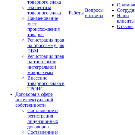
товарного знака
О компа
Экспертиза
Вопросы
Сотрудн
товарного знака
Работы
и ответы
Наши
Наименование
клиенты
мест
Отзывы
происхождения
товаров
Регистрация прав
на программу для
ЭВМ
Регистрация прав
на топологию
интегральной
микросхемы
Внесение
товарного знака в
ТРОИС
Договоры в сфере
интеллектуальной
собственности
Составление и
регистрация
лицензионных
договоров
Составление и