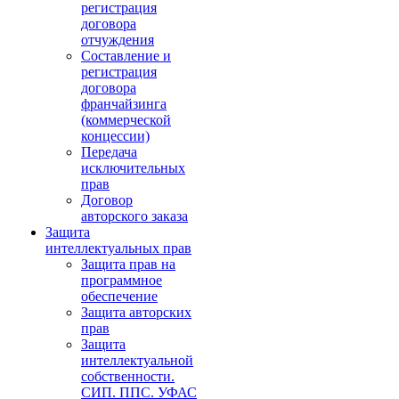
регистрация
договора
отчуждения
Составление и
регистрация
договора
франчайзинга
(коммерческой
концессии)
Передача
исключительных
прав
Договор
авторского заказа
Защита
интеллектуальных прав
Защита прав на
программное
обеспечение
Защита авторских
прав
Защита
интеллектуальной
собственности.
СИП. ППС. УФАС