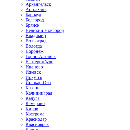
Архангельск
Астрахань
Барнаул
Белгород
Брянск
Великий Новгород
Владимир
Волгоград
Вологда
Воронеж
Горно-Алтайск
Екатеринбург
Иваново
Ижевск
Иркутск
Йошкар-Ола
Казань
Калининград
Калуга
Кемерово
Киров
Кострома
Краснодар
Красноярск
Курган