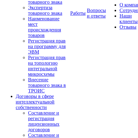
товарного знака
О компа
Экспертиза
Вопросы
Сотрудн
товарного знака
Работы
и ответы
Наши
Наименование
клиенты
мест
Отзывы
происхождения
товаров
Регистрация прав
на программу для
ЭВМ
Регистрация прав
на топологию
интегральной
микросхемы
Внесение
товарного знака в
ТРОИС
Договоры в сфере
интеллектуальной
собственности
Составление и
регистрация
лицензионных
договоров
Составление и