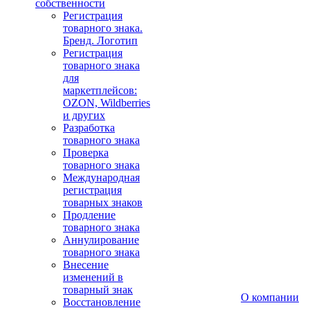
собственности
Регистрация
товарного знака.
Бренд. Логотип
Регистрация
товарного знака
для
маркетплейсов:
OZON, Wildberries
и других
Разработка
товарного знака
Проверка
товарного знака
Международная
регистрация
товарных знаков
Продление
товарного знака
Аннулирование
товарного знака
Внесение
изменений в
товарный знак
О компании
Восстановление