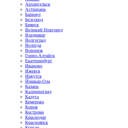
Архангельск
Астрахань
Барнаул
Белгород
Брянск
Великий Новгород
Владимир
Волгоград
Вологда
Воронеж
Горно-Алтайск
Екатеринбург
Иваново
Ижевск
Иркутск
Йошкар-Ола
Казань
Калининград
Калуга
Кемерово
Киров
Кострома
Краснодар
Красноярск
Курган