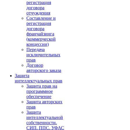
регистрация
договора
отчуждения
Составление и
регистрация
договора
франчайзинга
(коммерческой
концессии)
Передача
исключительных
прав
Договор
авторского заказа
Защита
интеллектуальных прав
Защита прав на
программное
обеспечение
Защита авторских
прав
Защита
интеллектуальной
собственности.
СИП. ППС. УФАС