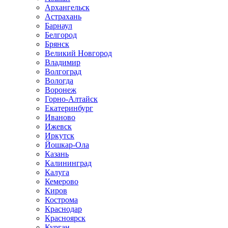
Архангельск
Астрахань
Барнаул
Белгород
Брянск
Великий Новгород
Владимир
Волгоград
Вологда
Воронеж
Горно-Алтайск
Екатеринбург
Иваново
Ижевск
Иркутск
Йошкар-Ола
Казань
Калининград
Калуга
Кемерово
Киров
Кострома
Краснодар
Красноярск
Курган