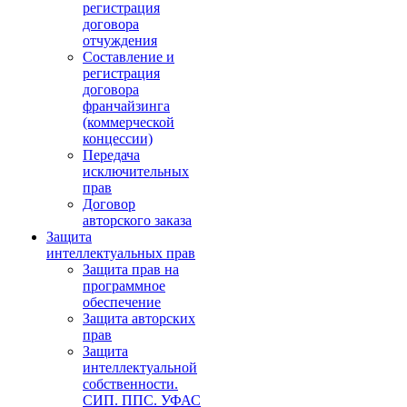
регистрация
договора
отчуждения
Составление и
регистрация
договора
франчайзинга
(коммерческой
концессии)
Передача
исключительных
прав
Договор
авторского заказа
Защита
интеллектуальных прав
Защита прав на
программное
обеспечение
Защита авторских
прав
Защита
интеллектуальной
собственности.
СИП. ППС. УФАС