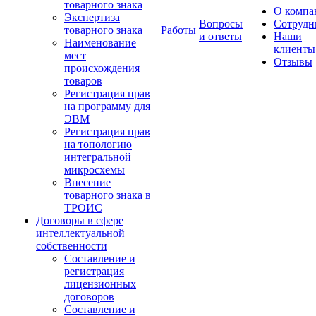
товарного знака
О компа
Экспертиза
Вопросы
Сотрудн
товарного знака
Работы
и ответы
Наши
Наименование
клиенты
мест
Отзывы
происхождения
товаров
Регистрация прав
на программу для
ЭВМ
Регистрация прав
на топологию
интегральной
микросхемы
Внесение
товарного знака в
ТРОИС
Договоры в сфере
интеллектуальной
собственности
Составление и
регистрация
лицензионных
договоров
Составление и