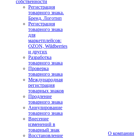
собственности
Регистрация
товарного знака.
Бренд. Логотип
Регистрация
товарного знака
для
маркетплейсов:
OZON, Wildberries
и других
Разработка
товарного знака
Проверка
товарного знака
Международная
регистрация
товарных знаков
Продление
товарного знака
Аннулирование
товарного знака
Внесение
изменений в
товарный знак
О компании
Восстановление